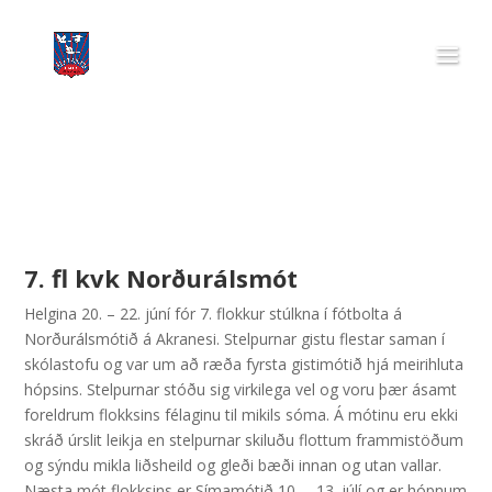
7. fl kvk Norðurálsmót
Helgina 20. – 22. júní fór 7. flokkur stúlkna í fótbolta á
Norðurálsmótið á Akranesi. Stelpurnar gistu flestar saman í
skólastofu og var um að ræða fyrsta gistimótið hjá meirihluta
hópsins. Stelpurnar stóðu sig virkilega vel og voru þær ásamt
foreldrum flokksins félaginu til mikils sóma. Á mótinu eru ekki
skráð úrslit leikja en stelpurnar skiluðu flottum frammistöðum
og sýndu mikla liðsheild og gleði bæði innan og utan vallar.
Næsta mót flokksins er Símamótið 10. – 13. júlí og er hópnum