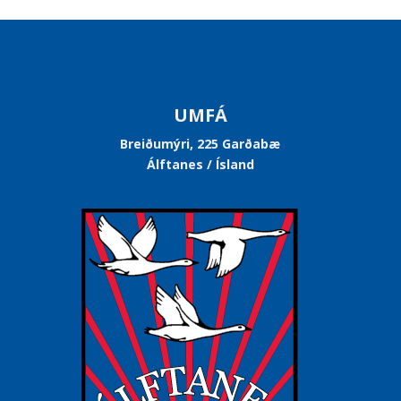
UMFÁ
Breiðumýri, 225 Garðabæ
Álftanes / Ísland