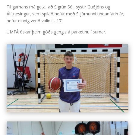
Til gamans má geta, að Sigrún Sól, systir Guðjóns og
Álftnesingur, sem spilað hefur með Stjörnunni undanfarin ár,
hefur einnig verið valin í U17.
UMFÁ óskar þeim góðs gengis á parketinu í sumar.