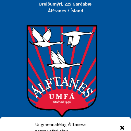
Breiðumýri, 225 Garðabæ
Álftanes / Ísland
Ungmennafélag Álftaness