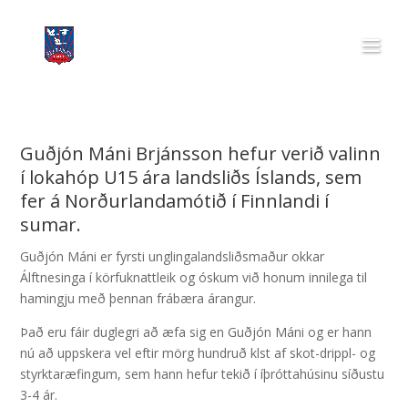
Guðjón Máni Brjánsson hefur verið valinn
í lokahóp U15 ára landsliðs Íslands, sem
fer á Norðurlandamótið í Finnlandi í
sumar.
Guðjón Máni er fyrsti unglingalandsliðsmaður okkar
Álftnesinga í körfuknattleik og óskum við honum innilega til
hamingju með þennan frábæra árangur.
Það eru fáir duglegri að æfa sig en Guðjón Máni og er hann
nú að uppskera vel eftir mörg hundruð klst af skot-drippl- og
styrktaræfingum, sem hann hefur tekið í íþróttahúsinu síðustu
3-4 ár.