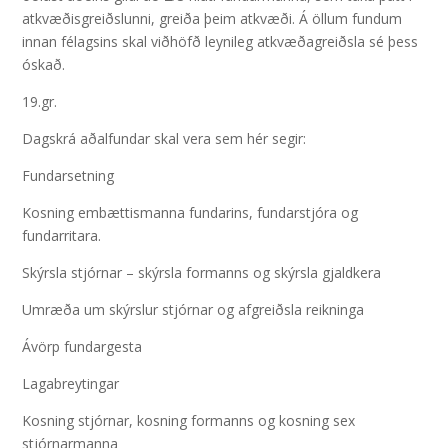
atkvæðisgreiðslunni, greiða þeim atkvæði. Á öllum fundum
innan félagsins skal viðhöfð leynileg atkvæðagreiðsla sé þess
óskað.
19.gr.
Dagskrá aðalfundar skal vera sem hér segir:
Fundarsetning
Kosning embættismanna fundarins, fundarstjóra og
fundarritara.
Skýrsla stjórnar – skýrsla formanns og skýrsla gjaldkera
Umræða um skýrslur stjórnar og afgreiðsla reikninga
Ávörp fundargesta
Lagabreytingar
Kosning stjórnar, kosning formanns og kosning sex
stjórnarmanna