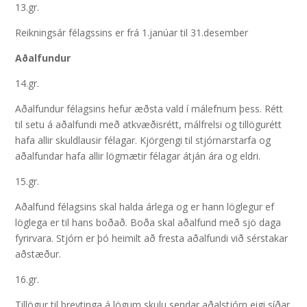
13.gr.
Reikningsár félagssins er frá 1.janúar til 31.desember
Aðalfundur
14.gr.
Aðalfundur félagsins hefur æðsta vald í málefnum þess. Rétt
til setu á aðalfundi með atkvæðisrétt, málfrelsi og tillögurétt
hafa allir skuldlausir félagar. Kjörgengi til stjórnarstarfa og
aðalfundar hafa allir lögmætir félagar átján ára og eldri.
15.gr.
Aðalfund félagsins skal halda árlega og er hann löglegur ef
löglega er til hans boðað. Boða skal aðalfund með sjö daga
fyrirvara. Stjórn er þó heimilt að fresta aðalfundi við sérstakar
aðstæður.
16.gr.
Tillögur til breytinga á lögum skulu sendar aðalstjórn eigi síðar