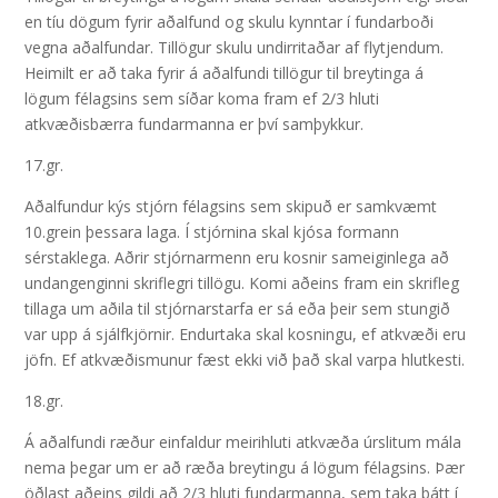
en tíu dögum fyrir aðalfund og skulu kynntar í fundarboði
vegna aðalfundar. Tillögur skulu undirritaðar af flytjendum.
Heimilt er að taka fyrir á aðalfundi tillögur til breytinga á
lögum félagsins sem síðar koma fram ef 2/3 hluti
atkvæðisbærra fundarmanna er því samþykkur.
17.gr.
Aðalfundur kýs stjórn félagsins sem skipuð er samkvæmt
10.grein þessara laga. Í stjórnina skal kjósa formann
sérstaklega. Aðrir stjórnarmenn eru kosnir sameiginlega að
undangenginni skriflegri tillögu. Komi aðeins fram ein skrifleg
tillaga um aðila til stjórnarstarfa er sá eða þeir sem stungið
var upp á sjálfkjörnir. Endurtaka skal kosningu, ef atkvæði eru
jöfn. Ef atkvæðismunur fæst ekki við það skal varpa hlutkesti.
18.gr.
Á aðalfundi ræður einfaldur meirihluti atkvæða úrslitum mála
nema þegar um er að ræða breytingu á lögum félagsins. Þær
öðlast aðeins gildi að 2/3 hluti fundarmanna, sem taka þátt í