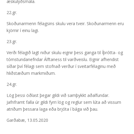
æskulýðsmála.
22.gr.
Skoðunarmenn félagsins skulu vera tveir. Skoðunarmenn eru
kjörnir í einu lagi.
23.gr.
Verði félagið lagt niður skulu eignir þess ganga til Íþrótta- og
tómstundanefndar Álftaness til varðveislu. Eignir afhendist
síðar því félagi sem stofnað verður í sveitarfélaginu með
hliðstæðum markmiðum.
24.gr.
Lög þessi öðlast þegar gildi við samþykkt aðalfundar.
Jafnframt falla úr gildi fyrri lög og reglur sem lúta að vissum
atriðum þessara laga eða brjóta í bága við þau.
Garðabæ, 13.05.2020