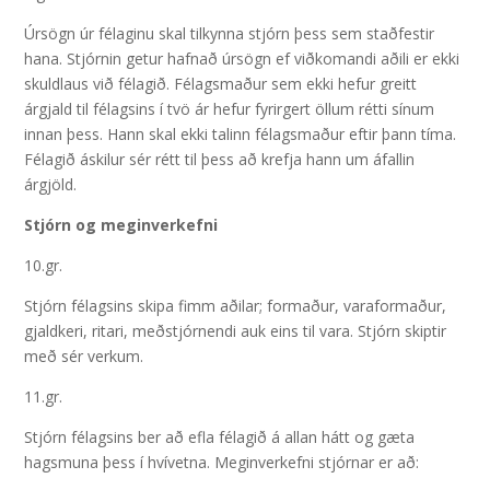
Úrsögn úr félaginu skal tilkynna stjórn þess sem staðfestir
hana. Stjórnin getur hafnað úrsögn ef viðkomandi aðili er ekki
skuldlaus við félagið. Félagsmaður sem ekki hefur greitt
árgjald til félagsins í tvö ár hefur fyrirgert öllum rétti sínum
innan þess. Hann skal ekki talinn félagsmaður eftir þann tíma.
Félagið áskilur sér rétt til þess að krefja hann um áfallin
árgjöld.
Stjórn og meginverkefni
10.gr.
Stjórn félagsins skipa fimm aðilar; formaður, varaformaður,
gjaldkeri, ritari, meðstjórnendi auk eins til vara. Stjórn skiptir
með sér verkum.
11.gr.
Stjórn félagsins ber að efla félagið á allan hátt og gæta
hagsmuna þess í hvívetna. Meginverkefni stjórnar er að: