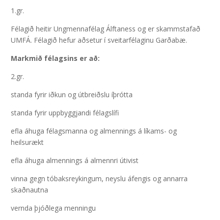
1.gr.
Félagið heitir Ungmennafélag Álftaness og er skammstafað
UMFÁ. Félagið hefur aðsetur í sveitarfélaginu Garðabæ.
Markmið félagsins er að:
2.gr.
standa fyrir iðkun og útbreiðslu íþrótta
standa fyrir uppbyggjandi félagslífi
efla áhuga félagsmanna og almennings á líkams- og
heilsurækt
efla áhuga almennings á almennri útivist
vinna gegn tóbaksreykingum, neyslu áfengis og annarra
skaðnautna
vernda þjóðlega menningu