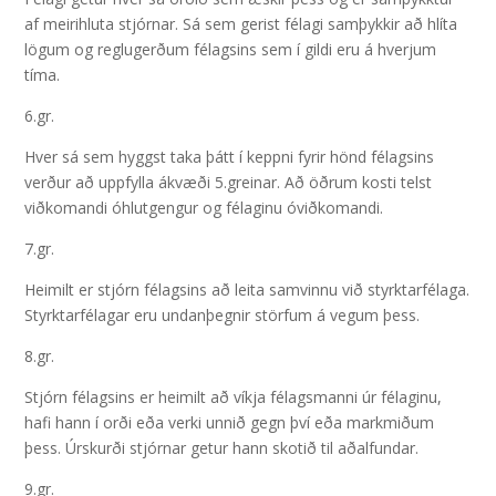
af meirihluta stjórnar. Sá sem gerist félagi samþykkir að hlíta
lögum og reglugerðum félagsins sem í gildi eru á hverjum
tíma.
6.gr.
Hver sá sem hyggst taka þátt í keppni fyrir hönd félagsins
verður að uppfylla ákvæði 5.greinar. Að öðrum kosti telst
viðkomandi óhlutgengur og félaginu óviðkomandi.
7.gr.
Heimilt er stjórn félagsins að leita samvinnu við styrktarfélaga.
Styrktarfélagar eru undanþegnir störfum á vegum þess.
8.gr.
Stjórn félagsins er heimilt að víkja félagsmanni úr félaginu,
hafi hann í orði eða verki unnið gegn því eða markmiðum
þess. Úrskurði stjórnar getur hann skotið til aðalfundar.
9.gr.