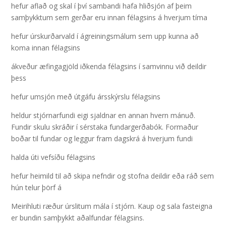
hefur aflað og skal í því sambandi hafa hliðsjón af þeim
samþykktum sem gerðar eru innan félagsins á hverjum tíma
hefur úrskurðarvald í ágreiningsmálum sem upp kunna að
koma innan félagsins
ákveður æfingagjöld iðkenda félagsins í samvinnu við deildir
þess
hefur umsjón með útgáfu ársskýrslu félagsins
heldur stjórnarfundi eigi sjaldnar en annan hvern mánuð.
Fundir skulu skráðir í sérstaka fundargerðabók. Formaður
boðar til fundar og leggur fram dagskrá á hverjum fundi
halda úti vefsíðu félagsins
hefur heimild til að skipa nefndir og stofna deildir eða ráð sem
hún telur þörf á
Meirihluti ræður úrslitum mála í stjórn. Kaup og sala fasteigna
er bundin samþykkt aðalfundar félagsins.