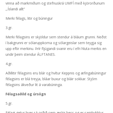
vinna að markmiðum og stefnuskrá UMFÍ með kjörorðunum
,,Íslandi allt”
Merki félags, litir og búningur
3.gr.
Merki félagsins er skjöldur sem stendur á bláum grunni. Neðst
í bakgrunni er sólaruppkoma og sólargeislar sem teygja sig
upp eftir merkinu. Þrír fljúgandi svanir eru í efri hluta merkis en
undir þeim stendur ÁLFTANES.
4.gr.
Aðillitir félagsins eru blár og hvítur Keppnis og æfingabúningur
félagsins er blá treyja, bláar buxur og bláir sokkar. Stjórn
félagsins ákveður lit á varabúninga.
Félagsaðild og úrsögn
5.gr.
Félagi getur hver sá orðið sem æskir þess og er samþykktur