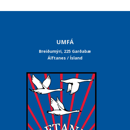
UMFÁ
Breiðumýri, 225 Garðabæ
Álftanes / Ísland