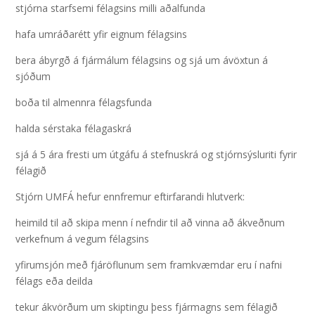
stjórna starfsemi félagsins milli aðalfunda
hafa umráðarétt yfir eignum félagsins
bera ábyrgð á fjármálum félagsins og sjá um ávöxtun á
sjóðum
boða til almennra félagsfunda
halda sérstaka félagaskrá
sjá á 5 ára fresti um útgáfu á stefnuskrá og stjórnsýsluriti fyrir
félagið
Stjórn UMFÁ hefur ennfremur eftirfarandi hlutverk:
heimild til að skipa menn í nefndir til að vinna að ákveðnum
verkefnum á vegum félagsins
yfirumsjón með fjáröflunum sem framkvæmdar eru í nafni
félags eða deilda
tekur ákvörðum um skiptingu þess fjármagns sem félagið