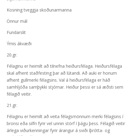
Kosning tveggja skoðunarmanna
Önnur mál
Fundarslit
Ýmis ákvæði
20.gr.
Félaginu er heimilt að tilnefna heiðursfélaga. Heiðursfélaga
skal afhent staðfesting þar að lútandi. Að auki er honum
afhent gullmerki félagsins. Val á heiðursfélaga er háð
samhljóða samþykki stjórnar. Heiður þessi er sá æðsti sem
félagið veitir.
21.gr.
Félaginu er heimilt að veita félagsmönnum merki félagsins í
bronsi eða silfri fyrir vel unnin störf í þágu þess. Félagið veitir
árlega viðurkenningar fyrir árangur á sviði íþrótta- og