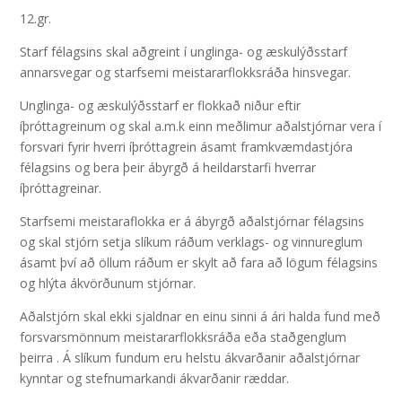
12.gr.
Starf félagsins skal aðgreint í unglinga- og æskulýðsstarf
annarsvegar og starfsemi meistararflokksráða hinsvegar.
Unglinga- og æskulýðsstarf er flokkað niður eftir
íþróttagreinum og skal a.m.k einn meðlimur aðalstjórnar vera í
forsvari fyrir hverri íþróttagrein ásamt framkvæmdastjóra
félagsins og bera þeir ábyrgð á heildarstarfi hverrar
íþróttagreinar.
Starfsemi meistaraflokka er á ábyrgð aðalstjórnar félagsins
og skal stjórn setja slíkum ráðum verklags- og vinnureglum
ásamt því að öllum ráðum er skylt að fara að lögum félagsins
og hlýta ákvörðunum stjórnar.
Aðalstjórn skal ekki sjaldnar en einu sinni á ári halda fund með
forsvarsmönnum meistararflokksráða eða staðgenglum
þeirra . Á slíkum fundum eru helstu ákvarðanir aðalstjórnar
kynntar og stefnumarkandi ákvarðanir ræddar.