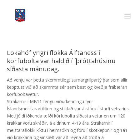
Lokahóf yngri flokka Álftaness í
körfubolta var haldið í íþróttahúsinu
síðasta mánudag.
Að venju var þetta skemmtilegt sumargrillpartý þar sem allir
kepptust við að skemmta sér sem best og kveðja frábæran
körfuboltavetur.
Strákarnir í MB11 fengu viðurkenningu fyrir
Íslandsmeistarartitilinn og stiklað var á stóru í starfi vetrarins.
Metfjöldi iðkenda æfði körfubolta síðasta vetur en um 120
krakkar voru skráðir, á aldrinum 4-19 ára. Strákarnir í
meistaraflokki kíktu í heimsókn og fóru í skotkeppnir og 1á1
við krakkana og vinsælt var að reyna að troða á