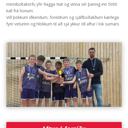
minniboltakörfu yfir Ragga Nat og vinna sér þannig inn 5000
kall frá honum.
Við þökkum iðkendum, foreldrum og sjálfboðaliðum kærlega
fyrir veturinn og hlökkum til að sjá ykkur öll aftur í lok sumars.