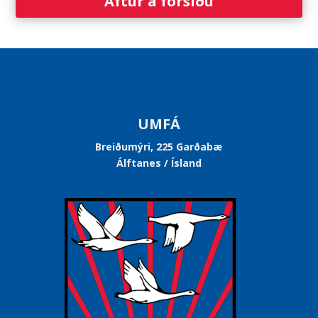
Aftur á forsíðu
UMFÁ
Breiðumýri, 225 Garðabæ
Álftanes / Ísland