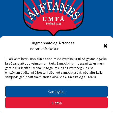
Ungmennafélag Álftaness
Hafa samband
notar vafrakökur
umfa@umfa.is
Til að veita bestu upplifunina notum við vafrakökur til að geyma og/eða
Sími 550 2350
fá aðgang að upplýsingum um tæki. Samþykki fyrir þessari tækni mun
gera okkur kleift að vinna úr gögnum eins og vafrahegðun eða
einstökum auðkenni á þessari síðu. Að samþykkja ekki eða afturkalla
Samfélagsmiðlar
samþykki getur haft slæm áhrif á ákveðna eiginleika og aðgerðir.
Samþykkt
Hafna
BOLTANT
2026