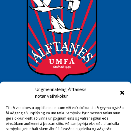
Ungmennafélag Álftaness
Hafa samband
notar vafrakökur
umfa@umfa.is
Til að veita bestu upplifunina notum við vafrakökur til að geyma og/eða
Sími 550 2350
fá aðgang að upplýsingum um tæki. Samþykki fyrir þessari tækni mun
gera okkur kleift að vinna úr gögnum eins og vafrahegðun eða
einstökum auðkenni á þessari síðu. Að samþykkja ekki eða afturkalla
Samfélagsmiðlar
samþykki getur haft slæm áhrif á ákveðna eiginleika og aðgerðir.