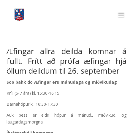
Æfingar allra deilda komnar á
fullt. Frítt að prófa æfingar hjá
öllum deildum til 26. september
Soo bahk do Æfingar eru mánudaga og miðvikudag
Kríli (5-7 ára) kl. 15:30-16:15
Barnahópur kl. 16:30-17:30
Auk þess er eldri hópur á mánud., miðvikud. og
laugardagsmorgna.
Íþróttaskóli barnanna