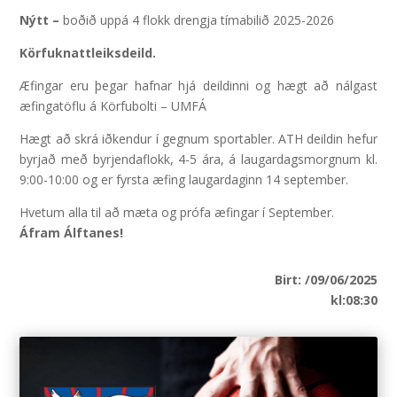
Nýtt –
boðið uppá 4 flokk drengja tímabilið 2025-2026
Körfuknattleiksdeild.
Æfingar eru þegar hafnar hjá deildinni og hægt að nálgast
æfingatöflu á Körfubolti – UMFÁ
Hægt að skrá iðkendur í gegnum sportabler. ATH deildin hefur
byrjað með byrjendaflokk, 4-5 ára, á laugardagsmorgnum kl.
9:00-10:00 og er fyrsta æfing laugardaginn 14 september.
Hvetum alla til að mæta og prófa æfingar í September.
Áfram Álftanes!
Birt: /09/06/2025
kl:08:30