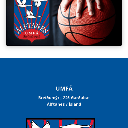
UMFÁ
Breiðumýri, 225 Garðabæ
Álftanes / Ísland