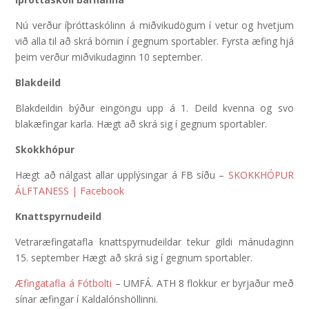
Nú verður íþróttaskólinn á miðvikudögum í vetur og hvetjum
við alla til að skrá börnin í gegnum sportabler. Fyrsta æfing hjá
þeim verður miðvikudaginn 10 september.
Blakdeild
Blakdeildin býður eingöngu upp á 1. Deild kvenna og svo
blakæfingar karla. Hægt að skrá sig í gegnum sportabler.
Skokkhópur
Hægt að nálgast allar upplýsingar á FB síðu –
SKOKKHÓPUR
ÁLFTANESS | Facebook
Knattspyrnudeild
Vetraræfingatafla knattspyrnudeildar tekur gildi mánudaginn
15. september Hægt að skrá sig í gegnum sportabler.
Æfingatafla á Fótbolti
– UMFÁ. ATH 8 flokkur er byrjaður með
sínar æfingar í Kaldalónshöllinni.